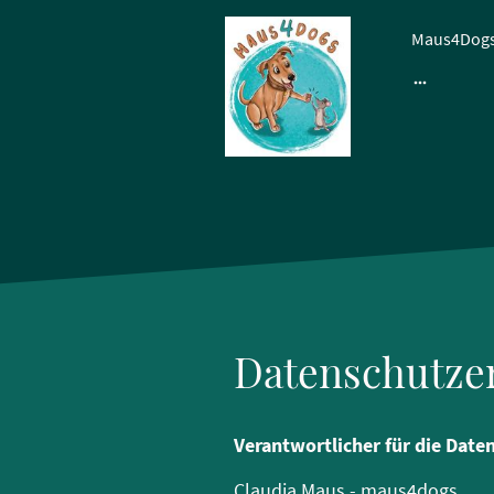
Maus4Dogs 
Datenschutze
Verantwortlicher für die Date
Claudia Maus - maus4dogs