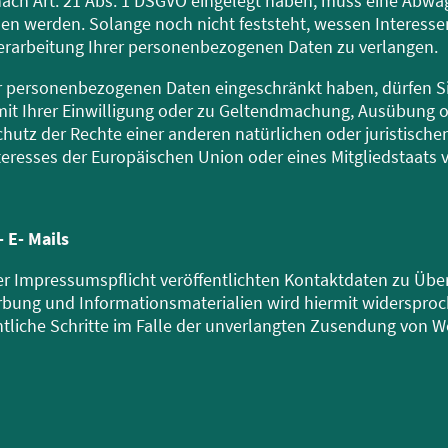
nach Art. 21 Abs. 1 DSGVO eingelegt haben, muss eine Abw
 werden. Solange noch nicht feststeht, wessen Interesse
Verarbeitung Ihrer personenbezogenen Daten zu verlangen.
r personenbezogenen Daten eingeschränkt haben, dürfen Sie
it Ihrer Einwilligung oder zu Geltendmachung, Ausübung o
utz der Rechte einer anderen natürlichen oder juristisch
nteresses der Europäischen Union oder eines Mitgliedstaats 
 E- Mails
 Impressumspflicht veröffentlichten Kontaktdaten zu Übe
bung und Informationsmaterialien wird hiermit widersproch
htliche Schritte im Falle der unverlangten Zusendung von 